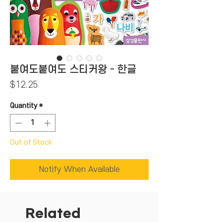
붙여도붙여도 스티커왕 - 한글
Price
$12.25
Quantity
*
Out of Stock
Notify When Available
Related