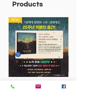
Products
NEW
NEW
강아지 똥 (25주년 특별판)
Price
$22.50