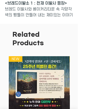
<브레드이발소 1 : 천재 이발사 등장>
브레드 이발사와 베이커리타운 속 각양각
색의 빵들이 만들어 내는 재미있는 이야기
를 바로 옆에서 들려주는 것 같은 스토리
텔링을 만나 보자. 책 속의 치즈 미로찾기
와 바닐라 아이스크림 만들기 등을 통해
Related
이야기가 한층 더 가깝게 느껴질 것이다.
Products
뿐만 아니라 귀여운 캐릭터 카드도 들어
있다.
NEW
NEW
천재 이발사 등장
제빵사의 실수로 엄청나게 커다랗게 만들
어져 버린 컵케이크 빅헤드. 모두가 빅헤
드의 외모를 놀리지만 브레드 이발사만큼
은 포기하지 않고 빅헤드의 자신감을 찾아
주기 위해 천재 이발사의 솜씨를 모두 발
휘합니다. 타고난 핸디캡을 최후의 장점으
로 발전시키는 빅헤드와 브레드 이발사의
컬래버레이션!