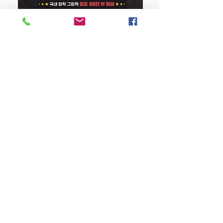
무엇일까요?
오래전 브레드의 꿈은 연극배우였대요. 하
지만 늘 단역을 맡았던 브레드. 어느 날 대
강아지 똥 (25주년 특별판)
배우 햄버거 앞에서 연기를 선보이는
데.....너무 긴장한 탓인지 브레드의 연기
Price
$22.50
는 엉망진창이었어요. 부끄러운 나머지 자
리를 박차고 뛰어나가던 브레드는 햄버거
씨의 전속 미용사 단팥빵과 부딪히고 말아
Store Policy
MY STORY HOUSE
요. 덕분에 브레드의 비범한 손을 알아본
ABN
94 101 804 184
단팥빵 미용사가 햄버거 씨의 분장을 브레
330A Parramatta Rd,
Homebush West NSW
드에게 맡기지요. 드디어 브레드의 날카로
2140
Opening Hours: P
lease
운 가위가 신들린 듯 움직이며 햄버거 씨
check Insta post or call.
Place orders online for
를 향해 다가오는데......햄버거 씨는 무사
pickup and delivery!
히 무대에 오를 수 있을까요?
TEL:
0449793288
Be The First To Know