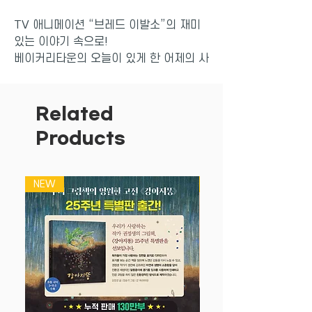
TV 애니메이션 “브레드 이발소”의 재미
있는 이야기 속으로!
베이커리타운의 오늘이 있게 한 어제의 사
건들......
브레드는 옛 추억에 잠기는데, 과연 어떤
일들이 있었을까?
Related
추억은 방울방울, 브레드를 미소 짓게 한
Products
사건은?
오늘도 브레드 사장님을 향해 잔소리 폭탄
을 쏟아내는 초코! 애사심 강한 초코는 언
NEW
NEW
제부터 이발소에서 일한 걸까요? 깔끔쟁
이 치즈스틱, 식빵대학교를 수석으로 졸업
한 엘리트머핀 등등 여러 빵들이 면접을
봤지만 브레드 마음에 드는 직원은 나타나
지 않았어요. 그런데 마지막으로 멋진 오
토바이를 타고 나타난 초코. 테이블에 다
리까지 올리고 도도하기만 하던 초코를 브
레드이발소에 채용하게 된 엄청난 사건은