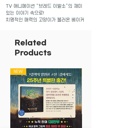
TV 애니메이션 “브레드 이발소”의 재미
있는 이야기 속으로!
치명적인 매력의 고양이가 불러온 베이커
리타운 대소동과
윌크의 이상한 콩나무 등 동화 같은 이야
기가 펼쳐진다.
Related
브레드 이발사의 재치는 위기의 순간 더욱
Products
빛난다! 앗! 늦은 밤 골목길에서 딸기 머핀
의 비명 소리가 들려요! 베이커리타운에
갑자기 나타난 쥐 떼가 빵들을 공격하는
NEW
NEW
데......빵들은 머리를 장식한 달콤하고 맛
있는 장식품들을 노리는 쥐 떼 때문에 공
포에 떨지요. 참다 못한 빵들은 여왕님을
찾아가 하소연하고 여왕님은 신하들에게
지금 당장 좋은 대책을 내놓으라며 불호령
을 해요. 안절부절 노심초사하던 신하 중
하나가 어릴 때 동화책에서 본 것처럼 쥐
들 목에 방울을 달자고 제안해요.