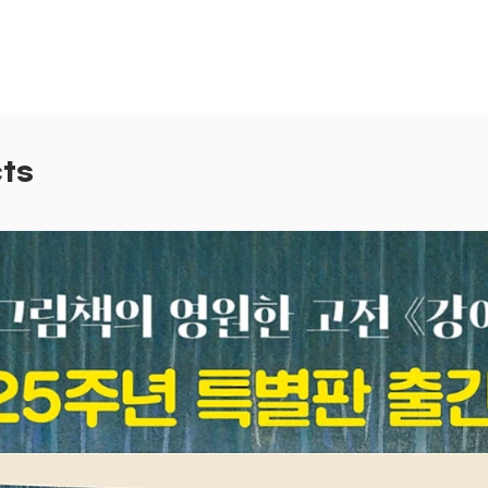
음 날,
장벽 앞
요?
ts