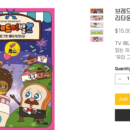
브레드
리타
$15.0
TV 애
있는 이
‘우리 
릿케이
Quantit
초콜릿 
기가 감
베이커리
초콜릿
Add 
크 집안
지만 줄
제에 감
섭니다.
내며 만