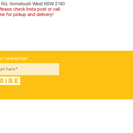
a Rd, Homebush West NSW 2140
P
lease check Insta post or call.
ne for pickup and delivery!
st To Know
ur newsletter
ribe