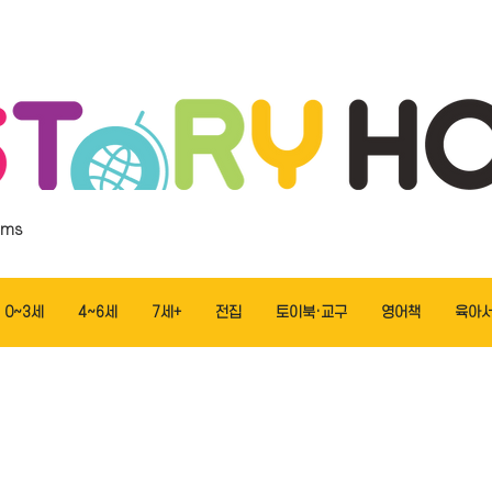
ems
0~3세
4~6세
7세+
전집
토이북·교구
영어책
육아