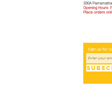
330A Parramatt
Opening Hours: 
Place orders onli
TEL: 0449793288
Be The Fir
Sign up for o
Subsc