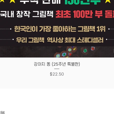
Quick View
강아지 똥 (25주년 특별판)
Price
$22.50
HOUSE
Store Policy
184