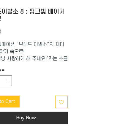
이발소 8 : 핑크빛 베이커
운
Price
0
니메이션 “브레드 이발소”의 재미
야기 속으로!
그냥 사랑하게 해 주세요!’라는 초콜
크와 딸기케이크,
y
*
장벽에 맞서는 꼬마초콜릿의 이야
성을 자극한다.
타운의 두근두근 핑크빛 로맨스!
케이크 집안의 로미오와 딸기케이
to Cart
의 줄리엣이 사랑에 빠졌어요. 하
리엣의 아빠는 “초콜릿케이크 주
히 내 딸을 넘봐?”라며 둘을 막아
Buy Now
 로미오의 아빠도 노발대발 화를
나지 말라고 엄포를 놓지요. 하지