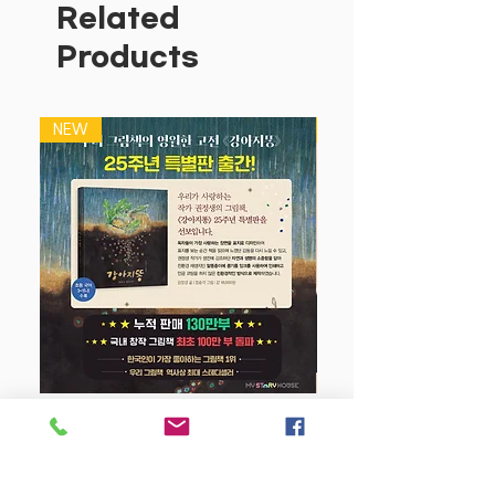
Related
Products
NEW
NEW
강아지 똥 (25주년 특별판)
Price
$22.50