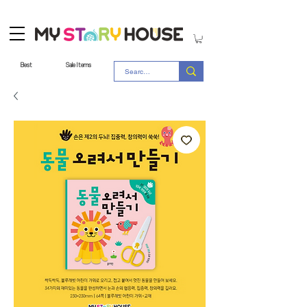
Best
Sale Items