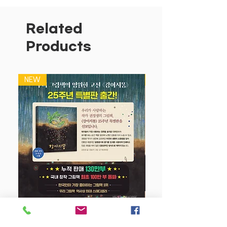
나의 첫 그림 공부를 <매직 스크래치 카드
>로 시작해 보세요. <매직 스크래치 카
드-숲속 동물>만 있으면 그림 그릴 준비
Related
끝! 10장의 스크래치 카드와 나무 펜이 들
Products
어 있어 도화지와 색연필 없이도 간편하게
나만의 작품을 완성할 수 있어요. 마음에
드는 스크래치 카드를 골라 원하는 부분을
NEW
NEW
나무 펜으로 쓱쓱 긁어 보세요. 나무 펜이
닿는 곳마다 다채로운 색깔의 선과 화려한
패턴이 나타나 그림 그리는 것이 서툰 아
이도 아름답게 숲을 꾸밀 수 있어요.
스크래치 카드의 매력에 푹 빠져 보세요!
나무 펜으로 스크래치 카드를 긁어 여우,
올빼미, 고슴도치 등 멋진 동물들이 살고
있는 아름다운 숲을 완성해요. 2016
'Make it in Design' Print&Pattern상 수
상에 빛나는 일러스트레이터 멜 암스트롱
강아지 똥 (25주년 특별판)
의 세련된 패턴과 그림을 나만의 스타일로