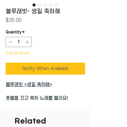
블루래빗- 생일 축하해
Price
$35.00
Quantity
*
Out of Stock
Notify When Available
블루래빗 <생일 축하해>
촛불을 끄고 축하 노래를 불러요!
즐거운 생일에 다정한 친구들이 함께 모여
축하 파티를 해요.
Related
다섯 개의 알록달록한 초를 하나씩 케이크