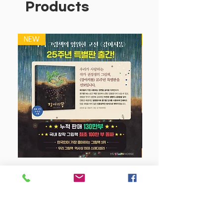
Products
에 꽂은 다음, 버튼을 꼭 누르면
마법처럼 반짝반짝 촛불이 켜져요.
말랑말랑한 20개의 버튼을 눌러 흥겨운
NEW
NEW
축하 노래를 따라 부르고,
파티에 어울리는 신나는 효과음과 사랑을
전하는 인사말도 들어 보세요.
입을 모아 후~ 불면 놀랍게도 촛불이 저절
로 꺼진답니다.
친구, 가족과 모여 함께 즐길 수 있는 <생
일 축하해>는 사랑스런 모형 케이크로
역할놀이를 하며, 축하하는 마음, 감사하
는 마음, 함께 나누는 마음을 기르도록 해
줘요.
강아지 똥 (25주년 특별판)
AAA 건전지로 손쉽게, 오래도록 사용할
Price
$22.50
수 있고, KC 안전확인을 통과한 제품이에
요.