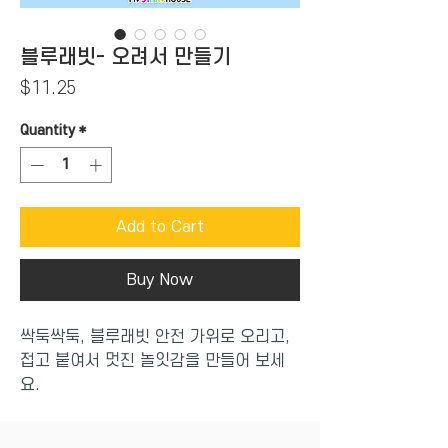
블루래빗- 오려서 만들기
Price
$11.25
Quantity
*
Add to Cart
Buy Now
싹둑싹둑, 블루래빗 안전 가위로 오리고,
접고 붙여서 멋진 놀잇감을 만들어 보세
요.
31가지의 재미있는 놀잇감을 완성하면서
눈과 손의 협응력, 집중력, 창의력을 길러