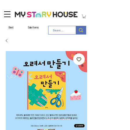
Best
Sale Items