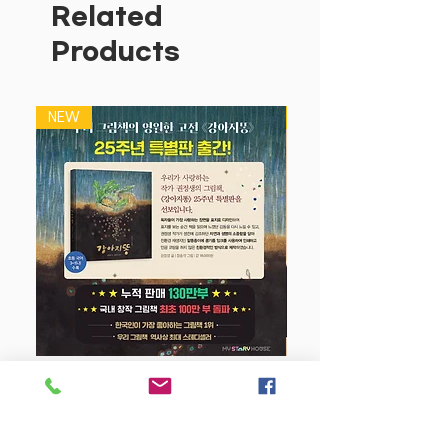
요.
Related
Products
NEW
NEW
강아지 똥 (25주년 특별판)
Price
$22.50