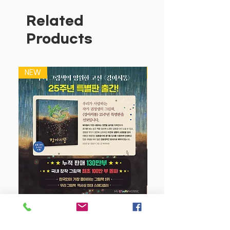
이들을 위한 맞춤형 성경 동화로 제작되었
습니다.
Related
아직 성경이 어려운 아이들도 쉽고 유익한
Products
성경동화를 통해 친숙하게 성경 이야기를
접할 수 있습니다. 또한, 깊이 있는 부록은
역사적 배경 설명 및 인물 묘사를 통해 성
NEW
NEW
경을 보다 깊이 있게 이해하는 데 도움이
됩니다.
실력 있는 그림 작가와 일러스트레이터가
참여하여 개성 있으면서도 친숙한 그림으
로 아이들에게 다가갑니다.
예수님의 탄생과 돌아가심 그리고 부활에
대한 자세한 성경 말씀이 표현되어 있습니
다.
특히 예수님의 비유에 관한 설교말씀을 아
동들이 잘 이해할 수 있도록 쉬운 글로 표
현하였고 덧붙여 이해에 도움이 되는 훌륭
강아지 똥 (25주년 특별판)
한 일러스트가 함께 펼쳐져 있습니다.
부모님들이 자녀들과 함께 읽는 부록은 아
Price
$22.50