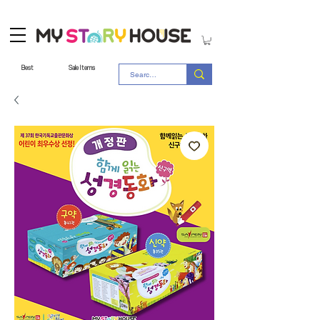
Best
Sale Items