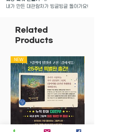
내가 만든 대관람차가 빙글빙글 돌아가요!
높은 곳에서 멋진 풍경을 한눈에 바라볼
수 있는 거대 대관람차를 <빅 움직이는 만
들기> 시리즈로 만나 보세요. <빅 움직이
Related
는 대관람차>는 돌림축이 돌아가는 원리
Products
를 이용해 커다란 회전 바퀴가 빙글빙글
돌도록 설계하여 아이들에게 만드는 재미
와 즐거움을 주고, 과학적 사고는 물론 창
NEW
NEW
의력과 입체적인 사고력을 키우는 데 도움
을 줍니다. 또한 평면 그림이 입체 모형으
로 바뀌는 과정을 경험하며 도형과 공간
개념을 인지하게 됩니다.
만들기를 처음 시작하는 아이도 떼고, 접
고, 끼우는 비교적 간단한 방법으로 완성
도 높은 입체 모형을 만들며 자신감과 성
취감을 느낄 수 있습니다. 가위를 사용하
지 않아 편리하고, 만들기 재료를 준비해