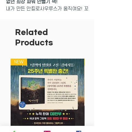
없던 최강 파워 만들기 책!
내가 만든 안킬로사우루스가 움직여요! 꼬
리에 망치를 달고 있는 거대 초식 공룡 안
킬로사우루스를 <빅 움직이는 만들기> 시
리즈로 만나 보세요. <빅 움직이는 안킬로
Related
사우루스>는 돌림축이 돌아가는 원리를
Products
이용해 공룡의 입과 꼬리가 움직이도록 설
계하여 아이들에게 만드는 재미와 즐거움
을 주고, 과학적 사고는 물론 창의력과 입
NEW
NEW
체적인 사고력을 키우는 데 도움을 줍니
다. 또한 평면 그림이 입체 모형으로 바뀌
는 과정을 경험하며 도형과 공간 개념을
인지하게 됩니다.
만들기를 처음 시작하는 아이도 떼고, 접
고, 끼우는 비교적 간단한 방법으로 완성
도 높은 입체 모형을 만들며 자신감과 성
취감을 느낄 수 있습니다. 가위를 사용하
지 않아 편리하고, 만들기 재료를 준비해