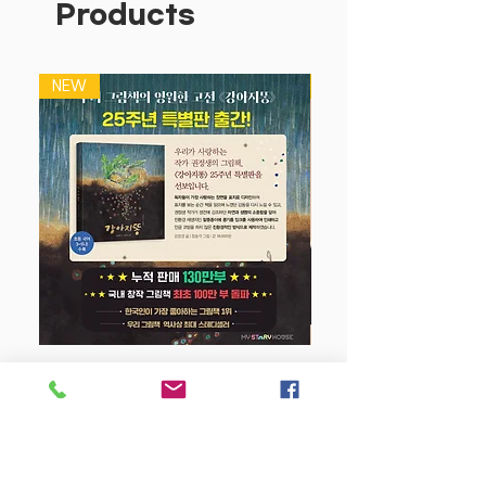
Products
놀이할 수 있다.
도톰한 재질의 매직스티커로 손이 작은 아
NEW
NEW
이들도 쉽게 붙였다 떼었다 할 수 있다.
뒷면을 물로 깨끗하게 씻으면 반영구적으
로 사용할 수 있다.
강아지 똥 (25주년 특별판)
Price
$22.50