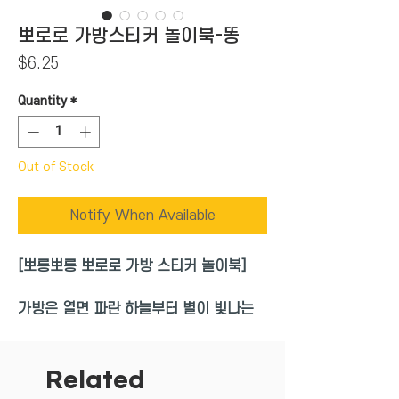
뽀로로 가방스티커 놀이북-똥
Price
$6.25
Quantity
*
Out of Stock
Notify When Available
[뽀롱뽀롱 뽀로로 가방 스티커 놀이북]
가방은 열면 파란 하늘부터 별이 빛나는
우주가 펼쳐진다.
가방 모양에 착착 붙일 수 있는 매직스티
Related
커와 놀이판이 있어 간편하게 들고 다니며