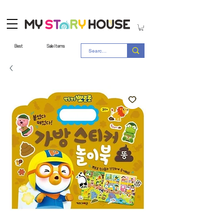
Best
Sale Items