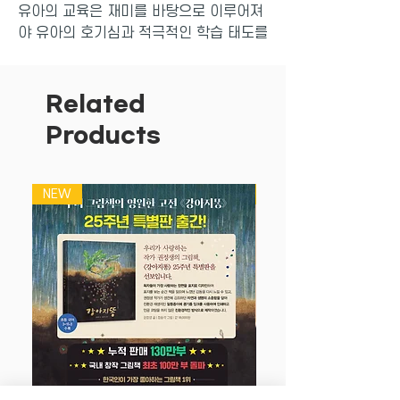
유아의 교육은 재미를 바탕으로 이루어져
야 유아의 호기심과 적극적인 학습 태도를
이끌어 교육의 효과를 높일 수 있습니다.
스티커 놀이는 스티커를 떼었다 붙이는 활
동으로 유아의 소근육 운동을 도울 뿐만
Related
아니라, 유아가 학습에 대한 재미와 자신
Products
감을 가지게 합니다.
'뽀로로 스티커북 시리즈'는 본격적인 학
습 과정에 들어가기 이전 단계의 유아들에
NEW
NEW
게 '학습은 놀이처럼 즐거운 것'이라는 인
식을 심어 주며, 다양한 주제의 스티커 놀
이로 유아의 사고력과 창의력을 비롯한 통
합적인 학습 능력을 길러 줍니다.
여러 가지 세계 국기와 나라별 상징물 스
티커가 169장 들어 있다. 세계 여러 나라
의 국기와 음식, 국화, 상징물 스티커를 붙
이며 소근육을 발달시킨다. 세계 여러 나
라의 국기를 붙여 보고, 나라별 특색있는
집과 인사법을 따라해 보는 등 여러 가지