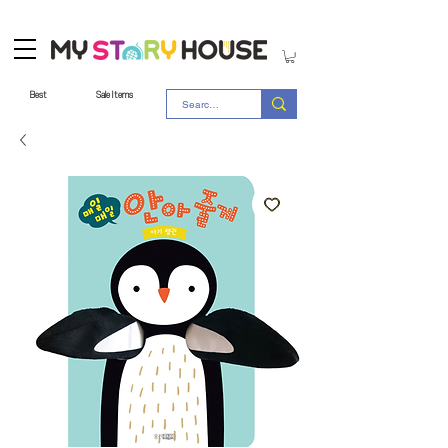
Best
Sale Items