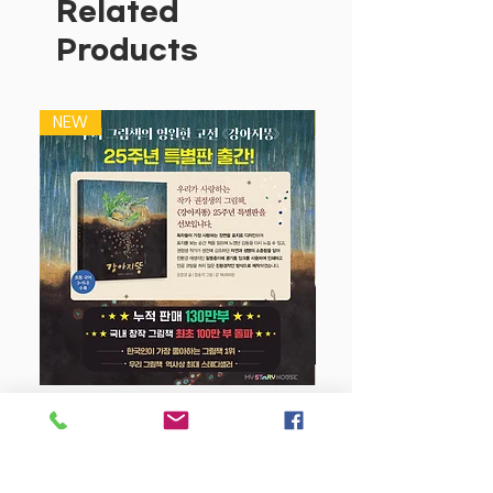
이를 항상 안아 주고, 같이 놀고, 사랑해
Related
주고 싶은 부모의 마음을 전한다. 매일매
Products
일 아이와 책을 읽으며 사랑하는 마음을
전해 보세요. 기존의 보드북과 달리 동물
의 팔 부분이 손가락을 끼울 수 있는 보드
NEW
NEW
라운 헝겊 인형으로 되어 있어 실감 나고
재미있게 이야기에 몰입할 수 있다.
눈앞에서 생생하게 움직이는 우리 아이 첫
놀이 그림책
아이가 처음 책을 접하는 시기에 긍정적인
책 읽기 경험을 선사하는 것은 무엇보다
중요합니다. '매일매일 시리즈'는 헝겊 인
형을 활용하여 실감 나고 재미있게 이야기
를 즐길 수 있는 우리 아이 첫 놀이 그림책
입니다. 헝겊으로 제작된 팔 부분에 손가
강아지 똥 (25주년 특별판)
락을 끼워 자유롭게 움직여 보세요. 두 팔
을 활짝 벌려 동물 친구들을 꼬옥 안아 줄
Price
$22.50
수도 있고, 토닥토닥 쓰다듬어 줄 수도 있