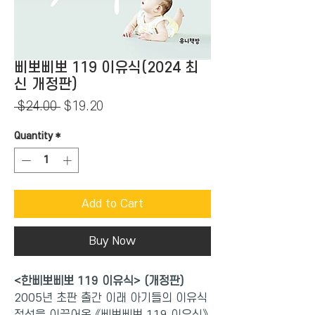
삐뽀삐뽀 119 이유식(2024 최
신 개정판)
Regular
Sale
 $24.00 
$19.20
Price
Price
Quantity
*
Add to Cart
Buy Now
<한삐뽀삐뽀 119 이유식> (개정판)
2005
년 초판 출간 이래 아기들의 이유식
정석을 이끌어온 《삐뽀삐뽀 119 이유식》