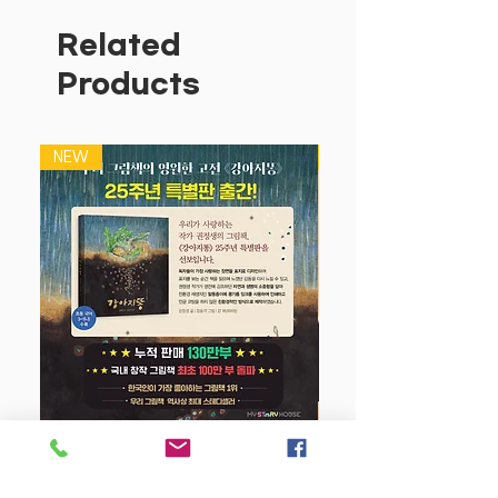
라 독자들에게 가장 널리 사랑받는 그림책
이 되었다. 아기가 있는 집이면, 몇 집 건
Related
너 한 집은 꼭 갖고 있다는 사랑해 사랑해
Products
사랑해는 ‘국민 그림책’이라는 닉네임을
얻으며 우리 아이들의 성장과 늘 함께해왔
다.
NEW
NEW
출간 15주년을 기념하여 사랑해 사랑해
사랑해 특별판이 보드북으로 출간되었다.
기왕의 사랑해 사랑해 사랑해 가 부모가
아이에게 읽어 주는 그림책이었다면, 이번
에 출간된 보드북은 아이 스스로 장난감처
럼 갖고 놀 수 있는 책이다. 또한, 작가 캐
롤라인 제인 처치의 신작 세 권 사랑해 크
리스마스에도 사랑해, 사랑해 온 마음으로
사랑해, 사랑해 강아지야 사랑해 출간으로
마침내 사랑해 보드북 (전4권) 세트가 구
성되었다.
강아지 똥 (25주년 특별판)
“사랑해.”라는 말이 아무리 많이 들어도
결코 넘치지 않는 것처럼, 사랑의 마음을
Price
$22.50