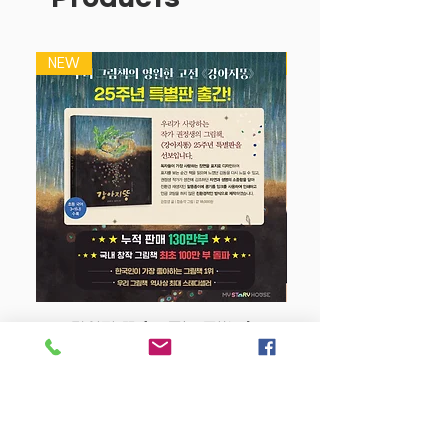
가방안에 쏙! 퍼즐 정리가 쉬워요.
NEW
NEW
강아지 똥 (25주년 특별판)
Price
$22.50