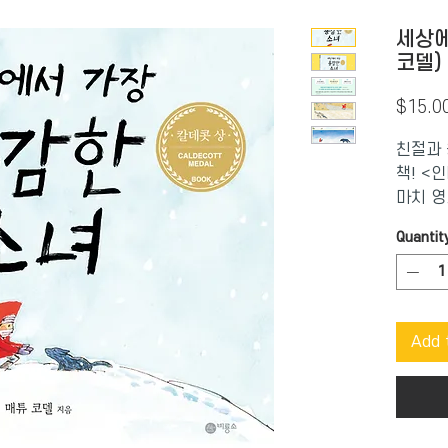
세상에
코델)
$15.0
친절과 
책! <
마치 영
넘치는
Quantit
따뜻한 
2017
작, 2
Add 