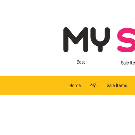
Best
Sale It
Home
신간
Sale Items