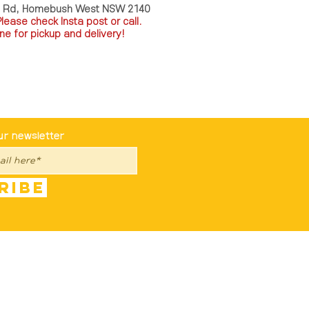
a Rd, Homebush West NSW 2140
P
lease check Insta post or call.
ne for pickup and delivery!
st To Know
ur newsletter
ribe