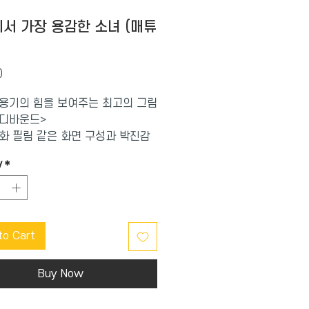
서 가장 용감한 소녀 (매튜
Price
0
용기의 힘을 보여주는 최고의 그림
인디바운드>
화 필림 같은 화면 구성과 박진감
 스토리가 전하는
y
*
감동! <칼데콧 심사평>
 보스턴 글로브 혼 북 명예상 수상
018 칼데콧 수상작!
to Cart
Buy Now