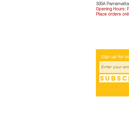
330A Parramatt
Opening Hours: 
Place orders onli
TEL: 0449793288
Be The Fir
Sign up for o
Subsc