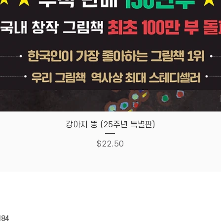
Quick View
강아지 똥 (25주년 특별판)
Price
$22.50
HOUSE
Store Policy
184