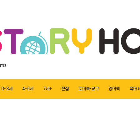
ems
0~3세
4~6세
7세+
전집
토이북·교구
영어책
육아