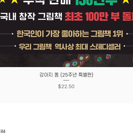
Quick View
강아지 똥 (25주년 특별판)
Price
$22.50
HOUSE
Store Policy
184