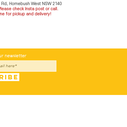
a Rd, Homebush West NSW 2140
P
lease check Insta post or call.
ne for pickup and delivery!
st To Know
ur newsletter
ribe