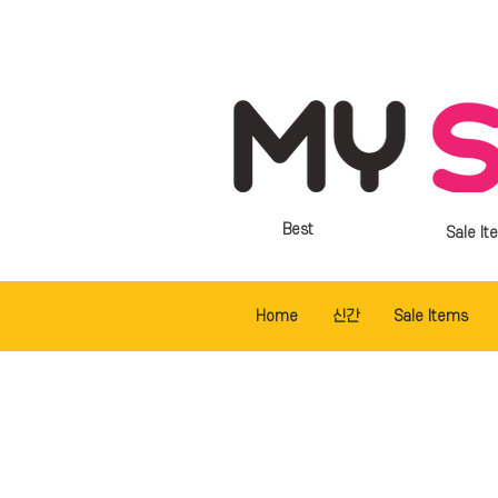
Best
Sale It
Home
신간
Sale Items