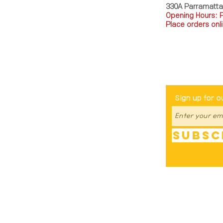
330A Parramatt
Opening Hours: 
Place orders onli
TEL: 0449793288
Be The Fir
Sign up for o
Subsc