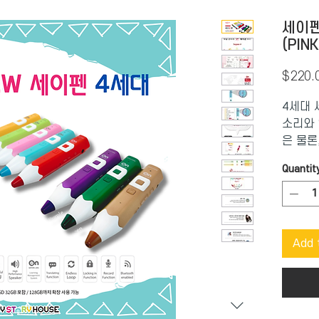
세이펜
(PINK
$220.
4세대 
소리와 
은 물론,
재되어 
Quantit
저장되는
입니다.
세이온
입니다.
Add 
세이온
석하여
는 최첨
-우리 
한 눈에