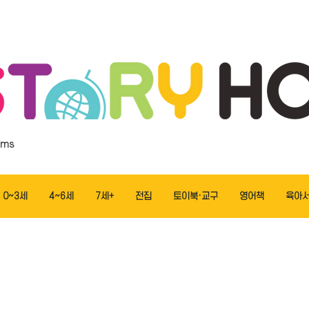
ems
0~3세
4~6세
7세+
전집
토이북·교구
영어책
육아