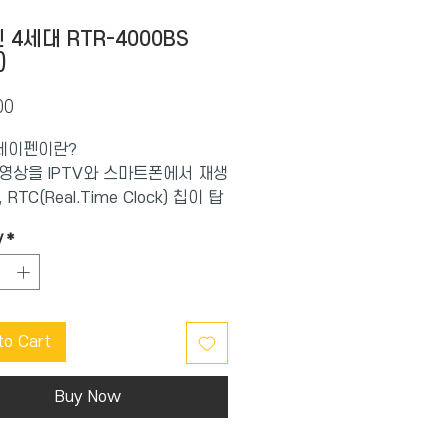
 4세대 RTR-4000BS
)
Price
00
세이펜이란?
영상을 IPTV와 스마트폰에서 재생
 RTC(Real.Time Clock) 칩이 탑
날짜별 시간별 세이로그 데이터 가
y
*
 최첨단 세이펜(학습관리) 기술
앱은 독서량을 관리해주는 플랫폼
to Cart
펜으로 책을찍으면 학습경로를 분
 날짜별 시간별로학습관리를 해주
단 세이펜 기술입니다.
Buy Now
아이 독서 편식 해결, 안 읽었는지
 알 수 있어요~