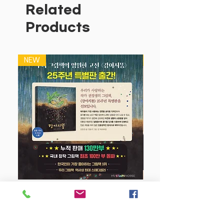
입니다.
Related
세이온앱은 독서량을 관리해주는 플랫폼
Products
입니다.
세이온펜으로 책을찍으면 학습경로를 분
석하여 날짜별 시간별로학습관리를 해주
NEW
NEW
는 최첨단 세이펜 기술입니다.
-우리 아이 독서 편식 해결, 안 읽었는지
한 눈에 알 수 있어요~
-어떤 페이지들 읽었는지 디테일하게 체
크 할 수 있어요.
-정확한 날짜와 시간으로 우리 아이가 언
제 몇 분 동안 책을 읽었는지 몇시에 책을
읽었는지 날짜별 시간별로 확인 할 수 있
어요.
-우리집 소장 도서와 레인온펜으로 찍으
면, 우리 집 소장 도서가 바로연동되고 추
강아지 똥 (25주년 특별판)
천 도서 까지 알려줘요.
세이펜은 학습관리자다!
Price
$22.50
세이펜 하나면 언어 교육이 즐거워진다!