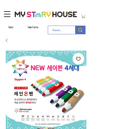
Best
Sale Items