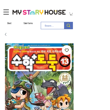
Best
Sale Items