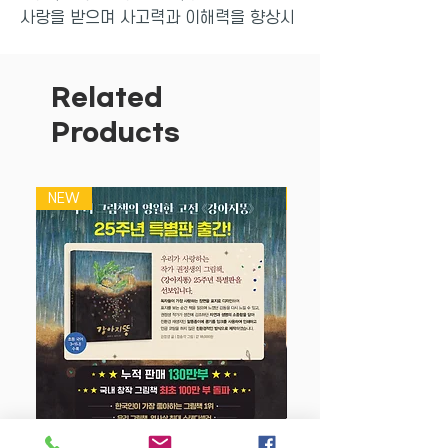
사랑을 받으며 사고력과 이해력을 향상시
켜 주는 ‘국내 최초 수학논술만화’로서 인
정받고 있는 책입니다. <수학도둑> 1~30
권 기본편에서는 수학의 기본 개념을 이해
Related
하고, 31~45권 심화편에서는 실생활 속
Products
에 숨겨진 수학 개념 및 원리에 대해 배울
수 있습니다. 46~60권 창의편에서는 창
의사고력을 강화시키고 수리논술의 기반
NEW
NEW
을 튼튼히 할 수 있으며, 61권부터 구성되
는 종합편에서는 기본편, 심화편, 창의편
을 아우르며, 개념과 원리 등을 종합 정리
할 수 있습니다.