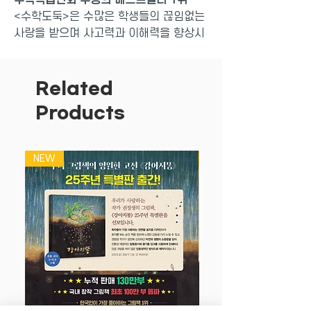
<수학도둑>은 수많은 학생들의 끊임없는
사랑을 받으며 사고력과 이해력을 향상시
켜 주는 ‘국내 최초 수학논술만화’로서 인
정받고 있는 책입니다. <수학도둑> 1~30
권 기본편에서는 수학의 기본 개념을 이해
Related
하고, 31~45권 심화편에서는 실생활 속
Products
에 숨겨진 수학 개념 및 원리에 대해 배울
수 있습니다. 46~60권 창의편에서는 창
의사고력을 강화시키고 수리논술의 기반
NEW
NEW
을 튼튼히 할 수 있으며, 61권부터 구성되
는 종합편에서는 기본편, 심화편, 창의편
을 아우르며, 개념과 원리 등을 종합 정리
할 수 있습니다.