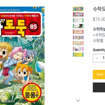
수학도
$15.0
수학학
<수학도
사랑을 
켜 주는
Quantit
정받고 
권 기본
하고, 
에 숨겨
Add 
수 있습
의사고
을 튼튼
는 종합
을 아우
할 수 