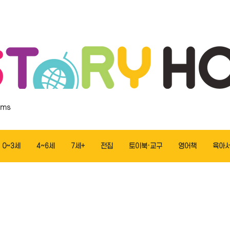
ems
0~3세
4~6세
7세+
전집
토이북·교구
영어책
육아