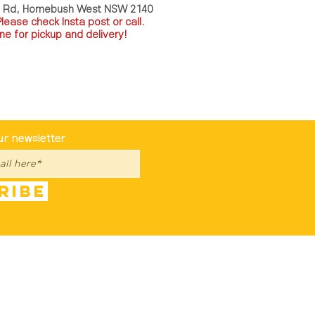
a Rd, Homebush West NSW 2140
P
lease check Insta post or call.
ne for pickup and delivery!
st To Know
ur newsletter
ribe