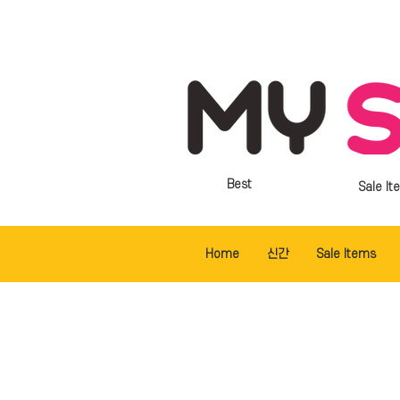
Best
Sale It
Home
신간
Sale Items