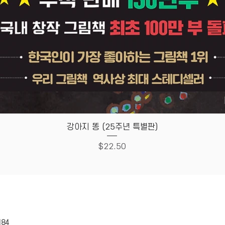
Quick View
강아지 똥 (25주년 특별판)
Price
$22.50
HOUSE
Store Policy
184