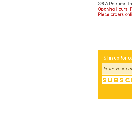
330A Parramatt
Opening Hours: 
Place orders onli
TEL: 0449793288
Be The Fir
Sign up for o
Subsc