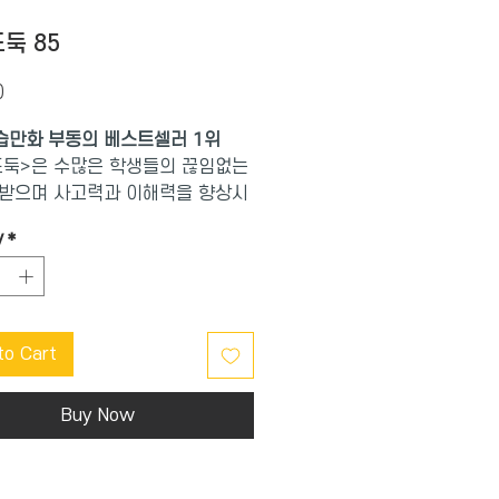
둑 85
Price
0
습만화 부동의 베스트셀러 1위
둑>은 수많은 학생들의 끊임없는
받으며 사고력과 이해력을 향상시
 ‘국내 최초 수학논술만화’로서 인
y
*
있는 책입니다. <수학도둑> 1~30
편에서는 수학의 기본 개념을 이해
31~45권 심화편에서는 실생활 속
진 수학 개념 및 원리에 대해 배울
to Cart
니다. 46~60권 창의편에서는 창
력을 강화시키고 수리논술의 기반
히 할 수 있으며, 61권부터 구성되
Buy Now
편에서는 기본편, 심화편, 창의편
르며, 개념과 원리 등을 종합 정리
있습니다.