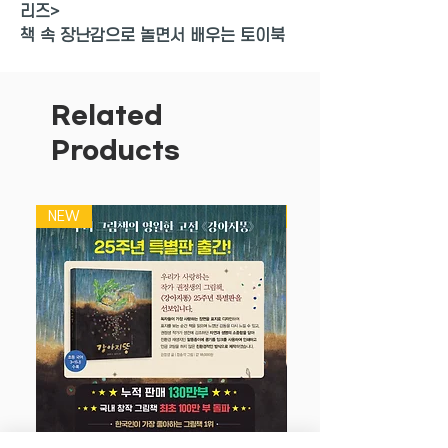
리즈>
책 속 장난감으로 놀면서 배우는 토이북
◆
비행기의 태엽을 감아 길 위에 올려놓
으면 비행기가 슈웅슈웅 출발!
Related
근사한 은빛 날개가 달린 작은 비행기의
Products
태엽을 여러 번 감아 길 위에 올려놓아요.
비행기는 파인 비행기 길을 따라 저절로
신나게 달려 갈 거예요. 슈웅슈웅 빠르게
NEW
NEW
달리는 비행기는 아이들의 시선을 한 번에
사로잡지요. 비행기는 세계 여행을 떠나
요. 활주로를 달리다가 높이 날아올라 구
름 속으로 들어가요. 뉴욕, 런던부터 뭄바
이, 시드니까지 세계 여러 도시 위를 날아
가지요. 하늘을 자유롭게 날아다니는 비행
기의 여행을 따라가 볼까요? 비행기 장난
감은 견고하게 만들어져 내구성이 높고,
KC 자율 안전 확인 검사를 마쳐 아이들이
안전하게 가지고 놀 수 있어요.