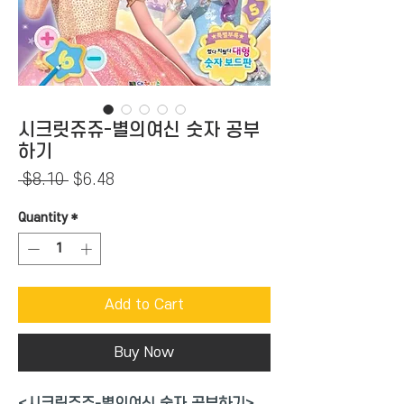
시크릿쥬쥬-별의여신 숫자 공부
하기
Regular
Sale
 $8.10 
$6.48
Price
Price
Quantity
*
Add to Cart
Buy Now
<시크릿쥬쥬-별의여신 숫자 공부하기>