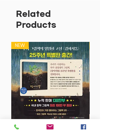
알록달록한 잉크 패드에 시크릿 쥬쥬 스탬
프를 콩콩 찍고 놀아요.
Related
시크릿 쥬쥬 도장마다 각각 다른 캐릭터와
Products
메시지가 담겨 있어서 더욱 재미있게 도장
놀이를 할 수 있어요.
NEW
NEW
색칠 놀이를 통해 색에 대한 감각을 키우
고, 길 찾기, 다른 그림 찾기, 엽서 쓰기,
그림자 찾기, 숫자 놀이, 상장 만들기, 칭
찬 도장판 등 다양한 활동을 통해 재미는
물론 창의력, 관찰력, 사고력을 함께 키울
수 있답니다! 잉크 패드는 사용한 후 예쁜
시크릿 쥬쥬 가방에 넣어 보관하세요.
인기 애니메이션 〈시크릿 쥬쥬 별의 여
신〉 소개
인간 세계로 온 별의 여신을 찾아라!
강아지 똥 (25주년 특별판)
은하계 여신이 되기 위해 수련하다 인간으
로 환생한 쥬쥬, 세계 여러 나라의 언어와