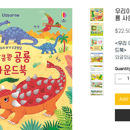
우리아
룡 사
$22.5
<우리 
드북>
와글와글
소리를 
Quantit
청각과 
‘만능 
아주 먼
Add 
리를 
건너며 
끼룩! 
며 까악
도망치며