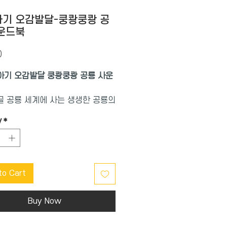
기 오감발달-쿵쾅쿵쾅 공
운드북
Price
0
아기 오감발달 쿵쾅쿵쾅 공룡 사운
 공룡 세계에 사는 생생한 공룡의
들어 보세요.
y
*
언어 감각, 시각과 촉각을 기르는
사운드북’
 옛날에 살았던 공룡들은 어떤 소
to Cart
냈을까요? 디플로도쿠스가 호수를
쿵쿵! 아기 마이아사우라가 끼르륵
하늘에서 케찰코아틀루스가 공격하
Buy Now
 깍! 트리케라톱스가 용암을 보고
 킁킁! 쿵쿵! 티라노사우루스가