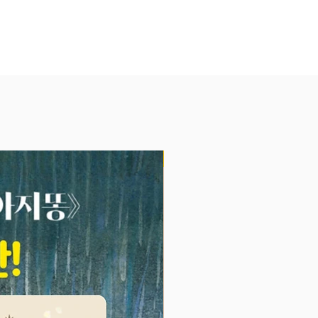
높여 줘요.
, 쿵쿵, 그르르릉, 우걱우걱, 뽀글
 등 다양한 소리를 따라해 보세요.
의 언어 감각이 쑥쑥 자라나지요.
에 구멍을 뚫어 만든 오돌토돌한
을 느끼고, 구멍 속에 손가락도 넣
보고, 구멍 사이로 까꿍 놀이하듯 보
 공룡도 살펴보세요. 아기의 촉각
발달되고 두뇌가 자극될 거예요.
NEW
한 장면 속 알록달록한 그림이 시
 발달시켜 줄 거예요.