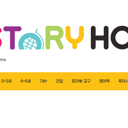
ems
0~3세
4~6세
7세+
전집
토이북·교구
영어책
육아