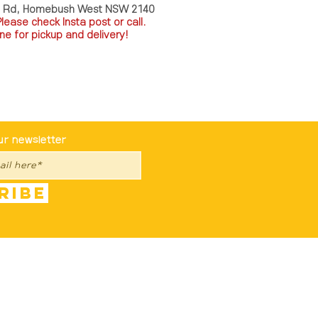
a Rd, Homebush West NSW 2140
P
lease check Insta post or call.
ne for pickup and delivery!
st To Know
ur newsletter
ribe