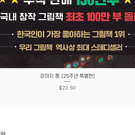
Quick View
강아지 똥 (25주년 특별판)
Price
$22.50
HOUSE
Store Policy
184