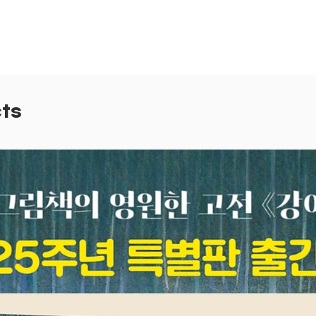
을 
첨벙
뽀글
아기
종이
질감
ts
어 
이는
이 
다양
각을