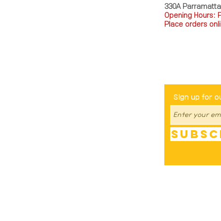
330A Parramatt
Opening Hours: 
Place orders onli
TEL: 0449793288
Be The Fir
Sign up for o
Subsc