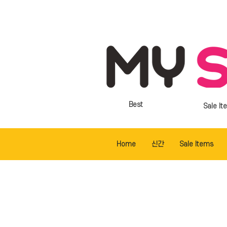
Best
Sale It
Home
신간
Sale Items