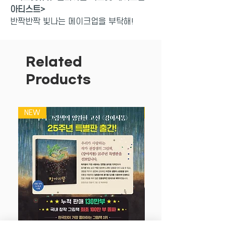
아티스트>
반짝반짝 빛나는 메이크업을 부탁해!
시크릿 메이크업 아티스트가 되어 쥬쥬와
친구들을 꾸며 주세요!
Related
알록달록 파우더 물감, 화사한 립스틱, 손
Products
끝까지 반짝반짝 꾸밀 수 있는 네일 물감
까지! 메이크업에 필요한 모든 도구가 들
어 있어요. 쥬쥬와 친구들이 알려주는 메
NEW
NEW
이크업 포인트 레슨으로 기초부터 차근차
근 배우고, 친구들을 반짝반짝 빛나는 메
이크업으로 아름답게 꾸며 주세요.
영실업이 개발한 순수 국내 브랜드 쥬쥬는
현재 가장 많은 사랑을 받고 있는 인형 중
하나입니다. 완구의 인기에 힘입어 3D 애
니메이션이 제작되었고 꾸준히 인기를 유
지하며 명실공히 매표적인 여아 캐릭터로