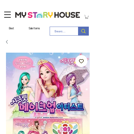
Best
Sale Items