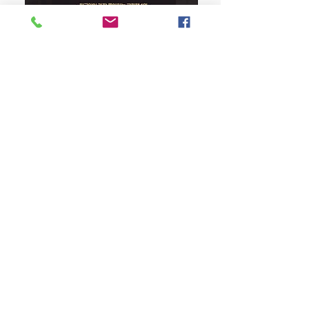
지하며 명실공히 대표적인 여아 캐릭터로
자리잡았습니다. [시크릿 쥬쥬 별의 여신]
은 별자리를 콘셉트로 한 새로운 이야기
강아지 똥 (25주년 특별판)
로, 업그레이드 된 이미지와 신규 캐릭터
로 쥬쥬 열풍을 이어 가고 있습니다.
Price
$22.50
Store Policy
MY STORY HOUSE
ABN
94 101 804 184
330A Parramatta Rd,
Homebush West NSW
2140
Opening Hours: P
lease
check Insta post or call.
Place orders online for
pickup and delivery!
TEL:
0449793288
Be The First To Know