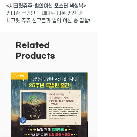
<시크릿쥬쥬-별의여신 포스터 색칠북>
커다란 크기만큼 재미도 더욱 커진다!
시크릿 쥬쥬 친구들과 별의 여신 총 집합!
아름다운 별의 여신들을 자유롭게 색칠해
보세요. 책 크기의 4배나 되는 커다란 포
Related
스터 5장을 활짝 펼쳐 마음껏 색칠하면 창
Products
의력과 표현력이 쑥쑥 자라납니다. 마음에
드는 색으로 캐릭터를 색칠하고 스티커를
붙여 나만의 특별한 그림을 완성해 보세
NEW
NEW
요. 포스터를 뒤집으면 각 캐릭터의 색칠
놀이과 다양한 게임 놀이를 즐길 수 있습
니다.
영실업이 개발한 순수 국내 브랜드 쥬쥬는
현재 가장 많은 사랑을 받고 있는 인형 중
하나입니다. 완구의 인기에 힘입어 3D 애
니메이션이 제작되었고 꾸준히 인기를 유