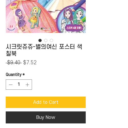
시크릿쥬쥬-별의여신 포스터 색
칠북
Regular
Sale
 $9.40 
$7.52
Price
Price
Quantity
*
Add to Cart
Buy Now