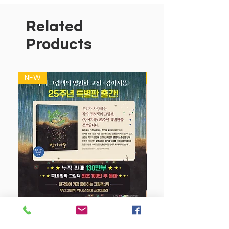
Related
Products
NEW
NEW
강아지 똥 (25주년 특별판)