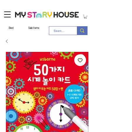
Best
Sale Items