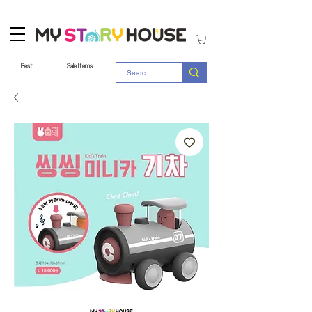
Best
Sale Items