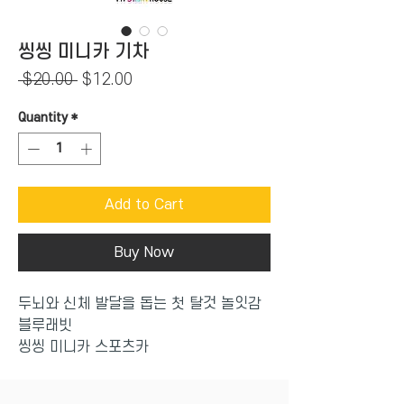
씽씽 미니카 기차
Regular
Sale
 $20.00 
$12.00
Price
Price
Quantity
*
Add to Cart
Buy Now
두뇌와 신체 발달을 돕는 첫 탈것 놀잇감
블루래빗
씽씽 미니카 스포츠카
바퀴가 부드럽게 움직이는 멋진 탈것 놀잇
감으로 불빛과