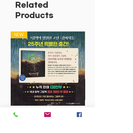
움직임을 살피고 관찰하며 집중과 관찰하
Related
는 힘을 기르고,
Products
바퀴를 굴리면서 힘의 방향과 세기를 손으
로 느끼며 힘의
방향과 세기를 깨닫게 해주지요.
NEW
NEW
신나는 멜로디는 리듬감과 음악적 감수성
도 키워 주고요.
를 따라 다니며 기고, 걷고, 달리는 동안
아이의 대근육이 발달하고 균형 감각도 자
란답니다.
멜로디 버튼을 누르는 즉시 신나는 멜로디
가 흘러나오고
불빛이 반짝이며 아이의 시선을 사로잡아
요.
표면이 부드럽고 뾰족한 곳이 없는 안전한
디자인으로 설계되었습니다.
강아지 똥 (25주년 특별판)
부드러운 곡선 디자인과 은은한 불빛, 바
퀴의 움직임 등
Price
$22.50
작은 부분 하나하나까지 유아의 안전을 최