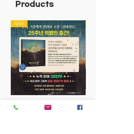
Products
NEW
NEW
강아지 똥 (25주년 특별판)
Price
$22.50