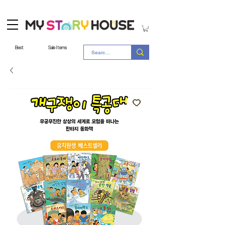
Best
Sale Items