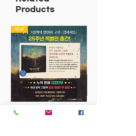
과학적 지식에 인성 교육이 뒷받침된, 여
Products
러 분야의 지식을 통합적으로 익힐수 있는
융합 지식 원리 과학 그림책이에요.
NEW
NEW
강아지 똥 (25주년 특별판)
Price
$22.50