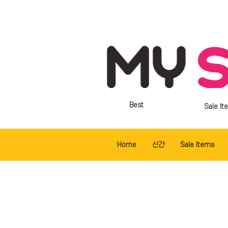
Best
Sale It
Home
신간
Sale Items