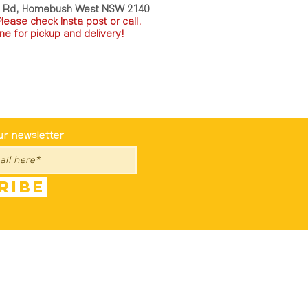
a Rd, Homebush West NSW 2140
P
lease check Insta post or call.
ne for pickup and delivery!
st To Know
ur newsletter
ribe