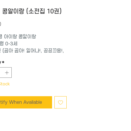
- 콩알이랑 (소전집 10권)
Price
0
콩 아이랑 콩알이랑
령 0-3세
 (곰아 곰아! 일어나!, 끙끙끄응!,
 대구루루, 무엇을 탈까?, 별님이
y
*
, 아이 좋아, 어디 어디 있을까?,
 손을 펴서, 짝! 짝! 짝!, 함께 먹
Stock
tify When Available