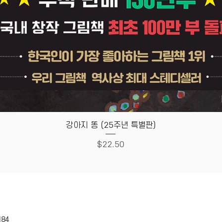
Quick View
강아지 똥 (25주년 특별판)
Price
$22.50
HOUSE
Store Policy
184