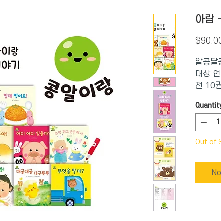
아람 
$90.0
알콩달
대상 연
전 10권
대굴대굴
Quantit
반짝반짝
주먹 쥐고
어요!)
Out of 
No