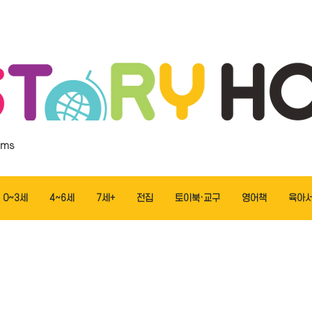
ems
0~3세
4~6세
7세+
전집
토이북·교구
영어책
육아