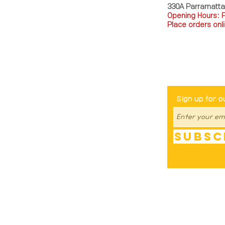
330A Parramatt
Opening Hours: 
Place orders onli
TEL: 0449793288
Be The Fir
Sign up for o
Subsc