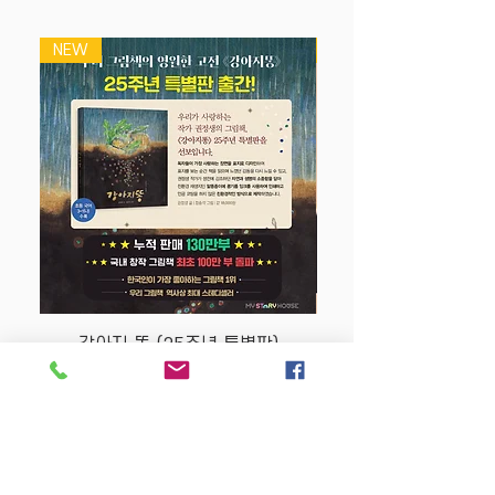
NEW
NEW
강아지 똥 (25주년 특별판)
Price
$22.50
Store Policy
MY STORY HOUSE