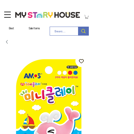
Best
Sale Items