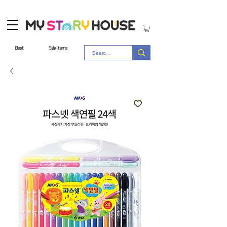
Best
Sale Items