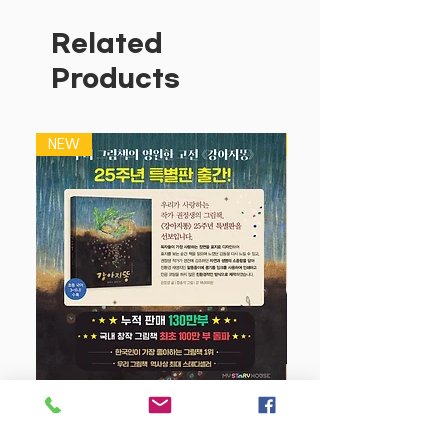
하는 프리미엄 색연필.
립스틱 처럼 부드럽게 우리아이 손 아
Related
프지 않게 쉽고 빠르게 그려요
Products
오일파스텔 같은 선명한 색감
아모스 제품은 안전해요!
NEW
NEW
강아지 똥 (25주년 특별판)