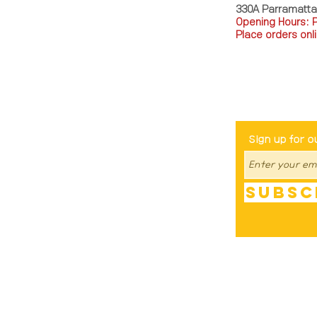
330A Parramatt
Opening Hours: 
Place orders onli
TEL: 0449793288
Be The Fir
Sign up for o
Subsc