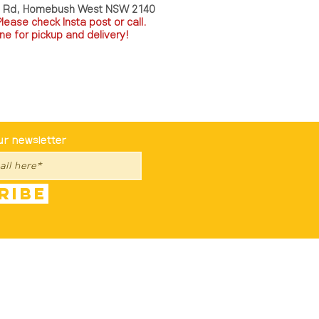
a Rd, Homebush West NSW 2140
P
lease check Insta post or call.
ne for pickup and delivery!
st To Know
ur newsletter
ribe