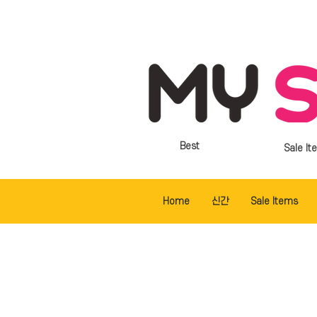
Best
Sale It
Home
신간
Sale Items