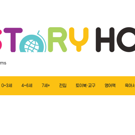
ems
0~3세
4~6세
7세+
전집
토이북·교구
영어책
육아