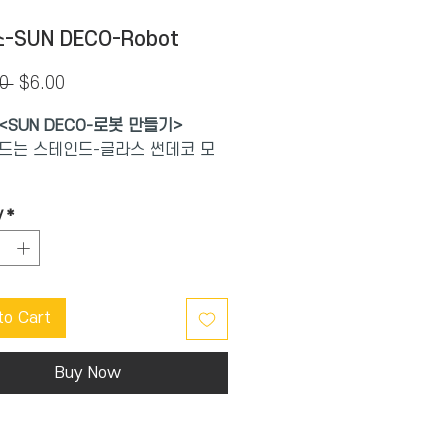
SUN DECO-Robot
Regular
Sale
0 
$6.00
Price
Price
<SUN DECO-로봇 만들기>
드는 스테인드-글라스 썬데코 모
머금은 스테인드-글라스 썬데코
y
*
방 안 가득 무지개 그림자로 물들여
 따로 그리지 않아 누구나 쉽게
요~
to Cart
한 없이 즐겁게, 상상과 현실을 이
연결고리.
Buy Now
생각하고 결과물을 만드는 과정을
상력 실행력이 발달 됩니다.