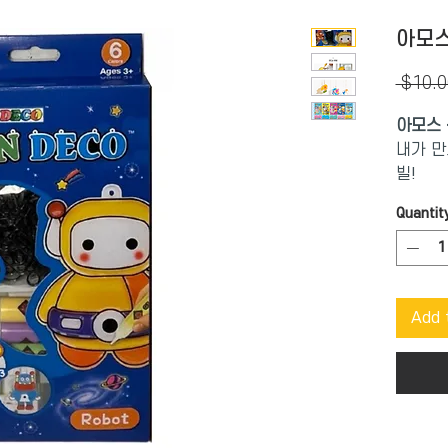
아모스-
 $10.0
아모스 
내가 만
빌!
햇살을 
Quantit
모빌, 
보세요.
밑그림을
만들어
Add 
연령 제
어주는 
스스로 
통해 상