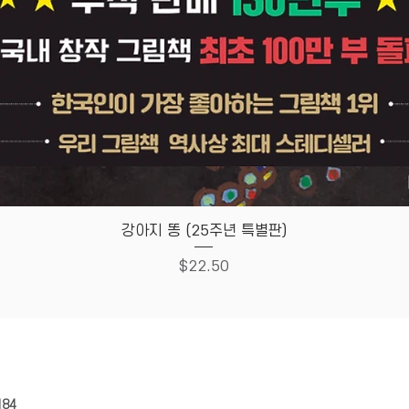
Quick View
강아지 똥 (25주년 특별판)
Price
$22.50
HOUSE
Store Policy
184