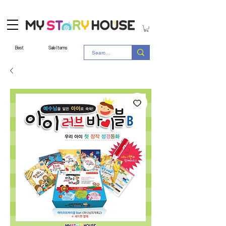
Best
Sale Items