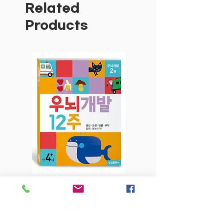
다.
Related
Products
"세상은 누가 만들었어요?"
"왜 아빠, 엄마 말씀을 들어야 해요?"
"왜 사람은 죽나요? 죽으면 어떻게 되
죠?"
아이들에게 <아이러브바이블>을 통해 지
혜로운 대답을 선물하세요.
아이의 성품이 변화됩니다.
아이의 행동이 변화됩니다.
<아이러브바이블>은 7세 이전에 읽는 창
작 성경동화입니다.
동화 속에서는 똑똑한 뱀, 커다란 별, 어부
베드로 등이 주인공이 되어 아이들과 대화
하듯 성경이야기를 쉽고 흥미롭게 풀어냅
우뇌개발 12주-2권 만4세+
우뇌개발 12주-1권
니다. 또한 아이들이 궁금해 하는 것들에
대한 대답을 주어 아이들이 이해하고 스스
Price
$6.80
로 행동하며 변화되도록 합니다.