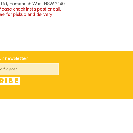
a Rd, Homebush West NSW 2140
P
lease check Insta post or call.
ne for pickup and delivery!
st To Know
ur newsletter
ribe