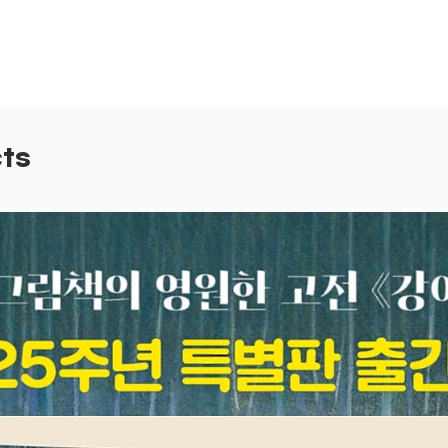
색 색깔
지에 겹
게 변하
어요. 
를 보다
책이랍
ts
◆ 색깔
함께 감
각 색깔
물론, 
슨 의미
편안함과
혜로움을
‘새빨간
말이 쓰
보아요.
을 가만