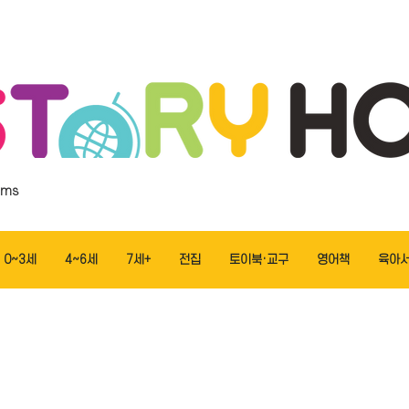
ems
0~3세
4~6세
7세+
전집
토이북·교구
영어책
육아