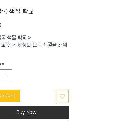
록 색깔 학교
Price
0
록 색깔 학교 >
학교’에서 세상의 모든 색깔을 배워
름과 성질, 원리를 보고 느끼는 미
y
*
책
가지 색깔로 알아보는 색깔의 이름
to Cart
 파란색과 같은 원색부터 하얀색,
검정색까지 11가지 색깔이 각 장마
요. 한 가지 색깔이 한 눈에 쏙 들
Buy Now
구성으로 색깔들의 이름과 특징을
씩 알아볼 수 있지요. 색깔별로
사물 그림과 단어가 펼쳐지고, 사