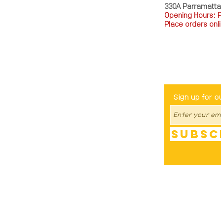
330A Parramatt
Opening Hours: 
Place orders onli
TEL: 0449793288
Be The Fir
Sign up for o
Subsc