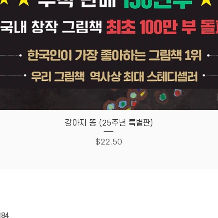
Quick View
강아지 똥 (25주년 특별판)
Price
$22.50
HOUSE
Store Policy
184