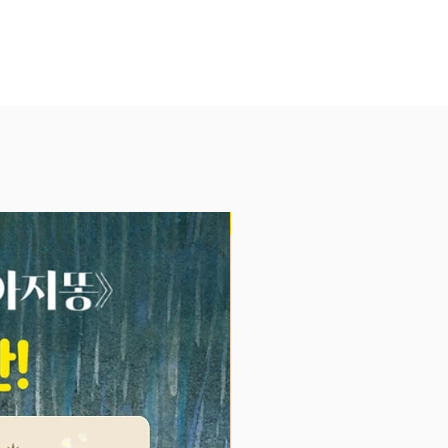
을 입힌 투명지를 넘겨 다른 페이
쳐 보며 색깔이 서로 섞이면 어떻
는지 눈으로 직접 확인해 볼 수 있
아이들이 체험을 통해 색깔의 원리
 효과적으로 학습하도록 돕는 놀이
니다.
의 의미를 배우고 색깔의 느낌을
상해요!
NEW
을 띤 사물의 낱말을 익히는 것은
색깔 낱말이 어떤 경우에 쓰이고 무
를 지녔는지 배워 가요. 초록색은
 새로움, 보라색은 신비로움과 지
 나타낸다는 것을 알 수 있어요.
 거짓말’, ‘초록은 동색’ 등 색깔 낱
이는 관용구나 속담도 하나씩 말해
 책의 뒷부분에서는 색색의 나뭇잎
히 들여다보며 다양한 색깔을 함께