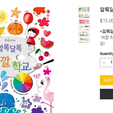
알록달
$15.0
<알록달
‘색깔 
요!
색의 이
Quantit
술 놀이
◆ 11
과 성질
Add 
빨간색,
회색, 
다 나와
어오는 
하나하나
관련된 