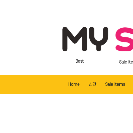
Best
Sale It
Home
신간
Sale Items