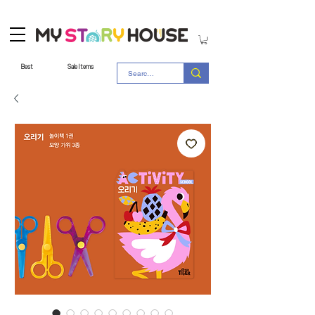
Best
Sale Items