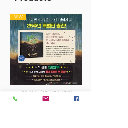
우리 아이와 함께 하고 싶은 미술 활동의
모든 것 [액티비티 스쿨]!
NEW
NEW
색칠하기, 오리기, 종이접기 등 기본적인
미술 활동부터 글라스 꾸미기, 도우 놀이,
색 테이프 놀이 같은 심화 활동까지 총 12
종 주제로 다양하게 구성한 미술놀이 워크
북입니다.
모든 제품은 색칠 도안, 만들기 방법 등이
포함된 놀이책은 물론이고 물감, 마스킹테
이프, 도우 등 활동에 필요한 다양한 미술
교구가 함께 들어 있어요. 엄마가 별도의
준비물을 준비하지 않아도 [액티비티 스
쿨]만 있으면 미술 놀이 준비 끝!
강아지 똥 (25주년 특별판)
[미술놀이, 왜 중요할까요?]
Price
$22.50
유아의 손은 제 2의 두뇌! 손을 움직여 다
양한 미술 활동을 하면 창의력과 상상력이
풍부해져요. 또한 찍고, 오리고, 붙이는 과
Store Policy