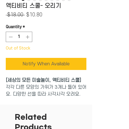
액티비티 스쿨- 오리기
Regular
Sale
 $18.00 
$10.80
Price
Price
Quantity
*
Out of Stock
Notify When Available
[세상의 모든 미술놀이, 액티비티 스쿨]
각각 다른 모양의 가위가 3개나 들어 있어
요. 다양한 선을 따라 사각사각 오려요.
남들 다 하는 엄마표 미술놀이는 해줘야겠
고, 무엇을, 어디서 사야할 지는 모르겠
Related
고... 마이리틀타이거가 엄마들의 고민을
Products
함께합니다!