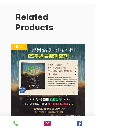
다양한 신발 팝업에 진짜 신발 끈을 묶어
볼 수 있도록 한 입체 활동책이다. 파스텔
Related
톤의 아기자기한 배경에 운동화, 롤러스케
Products
이트, 등산화 등 여러 종류의 신발 팝업을
담았다. 날개 형식의 설명 페이지를 펼쳐
놓고 차근차근 따라하며 신발 끈 묶는 법
NEW
NEW
을 배울 수 있도록 했다.
작은 구멍에 알맞게 끈을 끼우고 고리를
만들어 매듭을 짓는 활동은 손가락 근육의
섬세한 움직임을 필요로 하기 때문에 아이
의 소근육 발달을 돕고 집중력을 키워 준
다. 책의 마지막 부분에서는 주인공인 거
미가 4켤레의 신발을 신고 있는 팝업이 익
살맞게 튀어나온다. 실제 신발 끈과 '종이
로 만드는 거미의 운동화'가 부록으로 들
어 있다.
강아지 똥 (25주년 특별판)