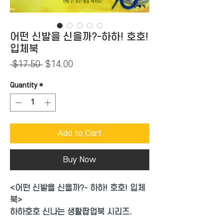
어떤 신발을 신을까?-하하! 호호!
입체북
Regular
Sale
 $17.50 
$14.00
Price
Price
Quantity
*
Add to Cart
Buy Now
<어떤 신발을 신을까?- 하하! 호호! 입체
북>
하하호호 신나는 생활팝업북 시리즈.