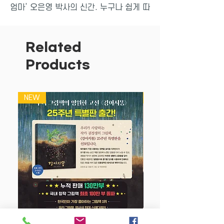
엄마’ 오은영 박사의 신간. 누구나 쉽게 따
라 할 수 있는 ‘부모의 말 한마디’를 친절
하게 알려주는 책이다. 아이에게 하는 부
모의 말이 잔소리가 아니라 효과적인 훈육
Related
이 되는 방법을 소개한다.
Products
차상미 작가의 그림을 여럿 더하여 따스함
과 친근한 분위기도 느껴진다.당장 외출해
야 하는데 다른 옷을 입고 싶다며 떼쓰는
NEW
NEW
아이, 남의 집 물건을 함부로 만지는 아이,
부모의 사랑을 지나치게 확인하려는 아이
등. 이 책에는 부모라면 누구나 공감하는
실제 육아 상황이 나타난다.
그리고 부모가 화내지 않으면서 분명하게
교육할 수 있는 말을 제시한다. 책 앞부분
에서는 당장 따라 하기 어색하지만 쉽게
이해하고 따라 할 수 있는 말을, 뒷부분에
서는 더 구체적이고 철학적인 말을 배워나
갈 수 있다.
130가지 말의 공통점은 바로 ‘존중’이다.