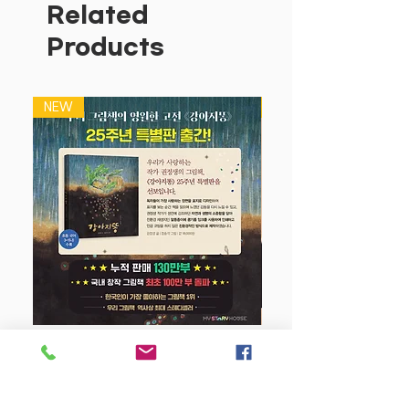
Related
<언어천재 말놀이 프로그램>은
Products
다양한 경험과 놀이를 통해 아이의 언어
표현 능력을
길러 주는 말놀이 학습 프로그램인데요.
NEW
NEW
말문이 트인 아이들의 표현 언어를 더욱
확장시켜주어
말 잘하는 아이가 되도록 도와줍니다.
낱말에서 문장으로 확장해 나가는 분명하
고 똑똑한 확장
학습법을 통해 그 효과를 느낄 수 있을 겁
니다.
<언어천재 말놀이 프로그램>에는
아이의 오감을 자극하는 재미있는 말놀이
활동이 가득한데요.
강아지 똥 (25주년 특별판)
붙였다 뗐다 스티커 놀이는 단순하게 스티
커만 붙이는 활동으로
Price
$22.50
끝나지 않고 스티커를 붙이며 많은 표현을