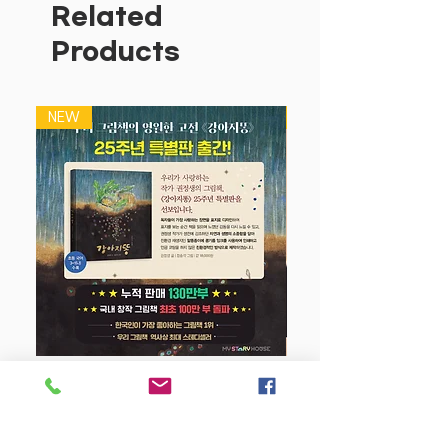
로 두루 살펴보세요!
Related
아주 먼 옛날, 사람이 살기 전에 지구에서
Products
살았던 공룡들의 종류와 특징을 선명한 그
림으로 소개해요. 자동차도 부서뜨릴 만큼
강한 턱을 지닌 ‘티라노사우루스’, 날개가
NEW
NEW
2층 버스보다 높은 ‘하체고프테릭스’, 온
갖 동물을 잡아먹는 바다의 괴물 ‘하이노
사우루스’까지 깜짝 놀랄 만한 공룡들을
만날 수 있지요. 책장만큼 커다란 플랩이
열리고 또 열리면 큰 공룡들이 나타나서
아이들의 흥미를 이끌어요. 플랩 겉면에
적힌 엄청나게 큰 공룡들의 이름과 몸길이
를 보고, 플랩 안쪽 그림에서 공룡들을 찾
으면서 과학적으로 탐구하는 방법도 익힐
수 있어요. 땅 위의 공룡, 하늘을 나는 익
룡, 바닷속 동물들을 두루 소개한 다음에,
강아지 똥 (25주년 특별판)
트라이아스기부터 백악기까지 시대별로
어떤 공룡들이 살았는지도 정리해서 보여
Price
$22.50
줘요. 끝으로 공룡 발자국 그림이 실제 크