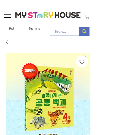
Best
Sale Items