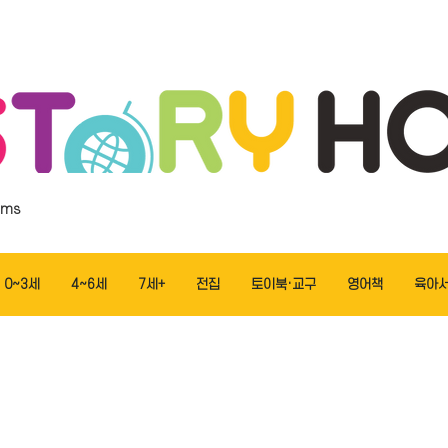
ems
0~3세
4~6세
7세+
전집
토이북·교구
영어책
육아