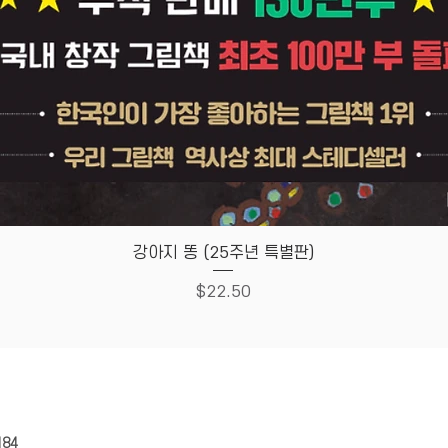
Quick View
강아지 똥 (25주년 특별판)
Price
$22.50
HOUSE
Store Policy
184