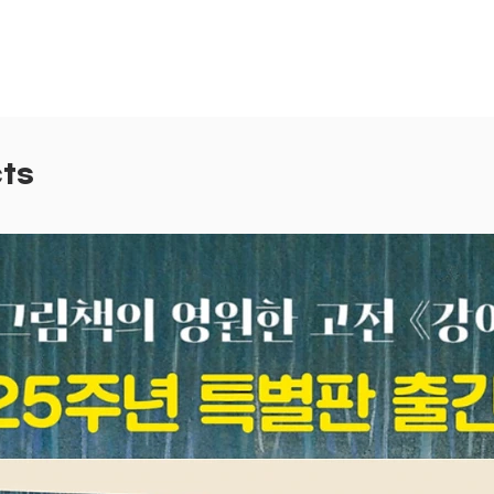
물고기들
이 신체
잡는지 
다란 바
들이 가
가장 깊
ts
모습과 
기를 수
책을 읽
간결한 
글자를 
수 있어
커다란 
큼직큼직
의 흥미
의 세계
특징을 
들의 눈