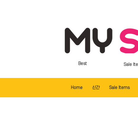
Best
Sale It
Home
신간
Sale Items