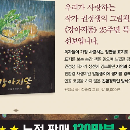
들의 이
을 익힐
물들이 
에 따라
과 생태
몸집 크
비교의 