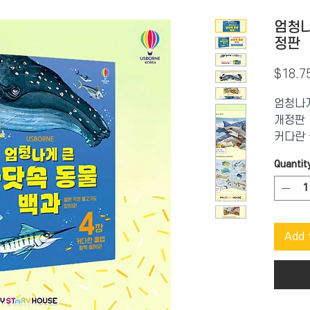
엄청나
정판
$18.7
엄청나게
개정판
커다란 
로운 바
Quantit
커다란 
사전, 
나를 둘
들은 무
Add 
3~5세
라 그림
커다란 
즈가 아
이끌어 