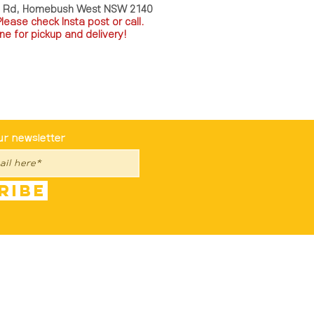
a Rd, Homebush West NSW 2140
P
lease check Insta post or call.
ne for pickup and delivery!
st To Know
ur newsletter
ribe