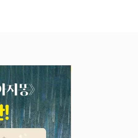
의 특징을 살펴보세요. 물고기들
적 특징을 어떻게 이용해 먹잇감을
알 수 있지요. 가장 크고 빠르고 기
다 동물도 만나요. 과연 어떤 동물
장 크고, 가장 빠르고, 가장 길며,
은 곳에 살까요? 다양한 동물들의
특징을 살피며 호기심과 탐구심을
 있답니다.
기 시작한 아이들의 눈높이에 맞는
NEW
글과 입체적인 그림!
익히고 동물을 관찰하는 법을 배울
요.
플랩을 활용한 넓은 판면에 펼쳐진
한 그림과 짧고 쉬운 글은 아이들
를 끌고, 흥미진진한 바닷속 동물
를 경험할 수 있게 해 줘요. 또한
살린 간결하고 명확한 그림과 아이
높이에 맞춘 설명을 통해 각 동물