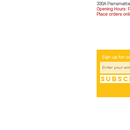
330A Parramatt
Opening Hours: 
Place orders onli
TEL: 0449793288
Be The Fir
Sign up for o
Subsc