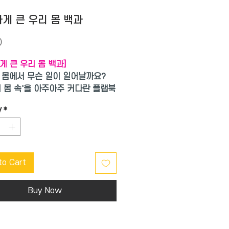
게 큰 우리 몸 백과
Price
0
게 큰 우리 몸 백과]
 몸에서 무슨 일이 일어날까요?
리 몸 속'을 아주아주 커다란 플랩북
 만나 보세요!
y
*
한 몸속 기관의 특징과 하는 일이
!
심 많은 3~5세 아이들이 특히 좋
는 주제를 골라 그림 백과 형식으
to Cart
풍성하게 담아낸 커다란 플랩북입니
만큼 커다란 플랩을 열고 또 열어
Buy Now
활짝 펼쳐지는 길쭉한 장면이 아이
 시선을 붙잡아요.
란 플랩 4장을 활짝 열면 펼쳐진,