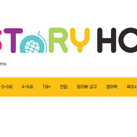
ems
0~3세
4~6세
7세+
전집
토이북·교구
영어책
육아