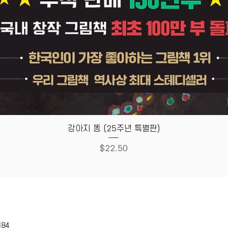
Quick View
강아지 똥 (25주년 특별판)
Price
$22.50
HOUSE
Store Policy
184