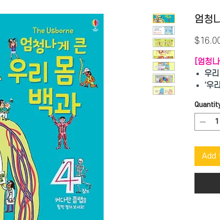
엄청나
$16.0
[엄청나
우리
'우
으로
Quantit
다양
쏙쏙
호기
아하
Add 
로 
다.
.
책장
서 
들의
커다