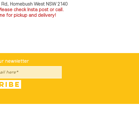
a Rd, Homebush West NSW 2140
P
lease check Insta post or call.
ne for pickup and delivery!
st To Know
ur newsletter
ribe