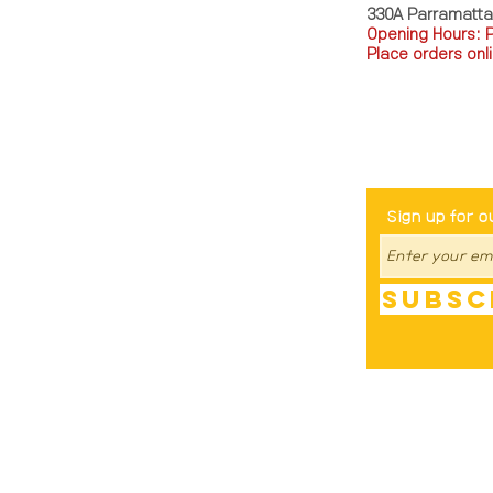
330A Parramatt
Opening Hours: 
Place orders onli
TEL: 0449793288
Be The Fir
Sign up for o
Subsc