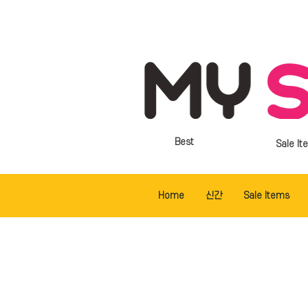
Best
Sale It
Home
신간
Sale Items