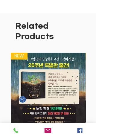
7 대 3으로 정확하게 가르마를 탄 머리,
토실토실한 엉덩이 얼굴에 아이큐 1104
의 천재, 엉덩이탐정이 돌아왔다! 뿡뿡! 지
Related
독한 방귀 한 방이면 어떤 범인도 한 번에
Products
KO! 추리하고 추적하고 추격하는 재미가
쏠쏠한 엉덩이탐정의 활약이 펼쳐진다.
NEW
NEW
재미있는 캐릭터들과 이야기, 추리퀴즈가
어우러져 자연스럽게 감성과 지능을 발달
시킬 수 있는 즐거운 그림동화책이다. 그
림 하나하나가 아이들의 상상력과 창의력
을 자극하고 집중력을 높일 수 있도록 구
성되어 있다. 매 페이지마다 보이는 귀여
운 캐릭터들의 재미있고 엉뚱한 행동이 재
미를 두 배로 늘려 줄 것이다.
<엉덩이탐정 : 뿡뿡 사라진 과자를 찾아
라!>에는 다양한 추리퀴즈가 곳곳에 숨어